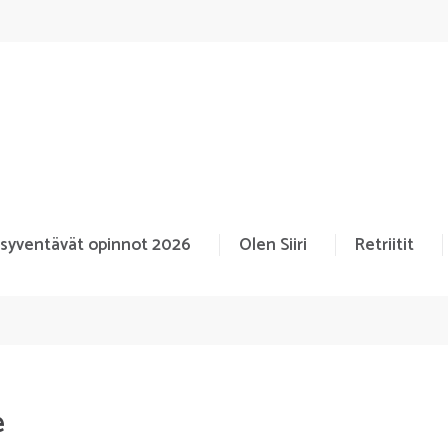
 syventävät opinnot 2026
Olen Siiri
Retriitit
e