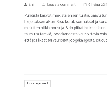
Siiri
Leave a comment
6 heinä 201
Puhdista kasvot meikistä ennen tuntia. Saavu tunn
harjoituksen alkua. Riisu korut, sormukset ja korva
mieluiten pitkiä housuja. Sido pitkät hiukset kiinni 
tai muita teräviä, joogakangasta vaurioittavia os
että jos likaat tai vaurioitat joogakangasta, jo
Uncategorized