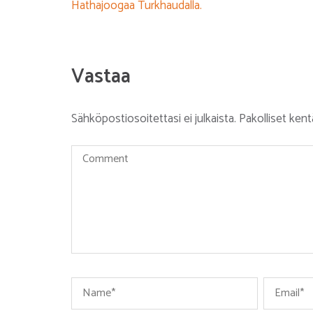
Artikkelien
Hathajoogaa Turkhaudalla.
selaus
Vastaa
Sähköpostiosoitettasi ei julkaista.
Pakolliset ken