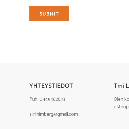
YHTEYSTIEDOT
Tmi L
Puh. 0445462633
Olen ko
osteopa
siiri.himberg@gmail.com