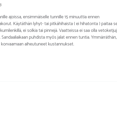
8
ille ajoissa, ensimmäiselle tunnille 15 minuuttia ennen
korut. Käytäthän lyhyt- tai pitkähihaista ( ei hihatonta ) paitaa s
kumilenkillä, ei solkia tai pinnejä. Vaatteissa ei saa olla vetoketju
ia. Sandaaliaikaan puhdista myös jalat ennen tuntia. Ymmärräthän,
udut korvaamaan aiheutuneet kustannukset.