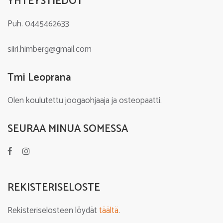
YHTEYSTIEDOT
Puh. 0445462633
siiri.himberg@gmail.com
Tmi Leoprana
Olen koulutettu joogaohjaaja ja osteopaatti.
SEURAA MINUA SOMESSA
REKISTERISELOSTE
Rekisteriselosteen löydät
täältä
.