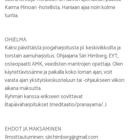
Karma Minoan -hotellista, Haniaan ajaa noin kolme
tuntia.
OHJELMA
Kaksi päivittäistä joogaharjoitusta pl. keskiviikkoilta ja
torstain aamuharjoitus. Ohjaajana Siiri Himberg, EYT,
osteopaatti AMK, veedisten mantrojen opettaja. Olen
käytettävissänne ja paikalla koko loman ajan, voit
varata ajan yksityiskeskusteluun tai -ohjaukseen viikon
aikana maksutta.
Ryhmän kanssa erikseen sovittavat
iltapäiväharjoitukset (meditaatio/pranayama/..)
EHDOT JA MAKSAMINEN
Ilmoittautuminen: siiri.himberg@gmail.com