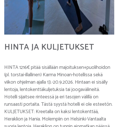
HINTA JA KULJETUKSET
HINTA 1216€ pitää sisällään majoituksen+puolihoidon
(pl. torstai-illallinen) Karma Minoan-hotellissa sekä
viikon ohjelman ajalla 13.-20.9.2026. Hintaan ei sisälly
lentoja, lentokenttäkuljetuksia tai joogavälineitä.
Hotelli sijaitsee rinteessä ja eri tasojen välillä on
runsaasti portaita. Tästä syystä hotelli ei ole esteetön.
KULJETUKSET: Kreetalla on kaksi lentokenttää,
Heraklion ja Hania. Molempiin on Helsinki-Vantaalta
suoria lentoja. Heraklion on tunnin ajomatkan päässä