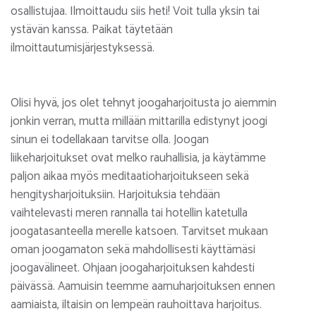
osallistujaa. Ilmoittaudu siis heti! Voit tulla yksin tai
ystävän kanssa. Paikat täytetään
ilmoittautumisjärjestyksessä.
Olisi hyvä, jos olet tehnyt joogaharjoitusta jo aiemmin
jonkin verran, mutta millään mittarilla edistynyt joogi
sinun ei todellakaan tarvitse olla. Joogan
liikeharjoitukset ovat melko rauhallisia, ja käytämme
paljon aikaa myös meditaatioharjoitukseen sekä
hengitysharjoituksiin. Harjoituksia tehdään
vaihtelevasti meren rannalla tai hotellin katetulla
joogatasanteella merelle katsoen. Tarvitset mukaan
oman joogamaton sekä mahdollisesti käyttämäsi
joogavälineet. Ohjaan joogaharjoituksen kahdesti
päivässä. Aamuisin teemme aamuharjoituksen ennen
aamiaista, iltaisin on lempeän rauhoittava harjoitus.