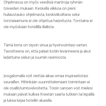
Ohjelmassa on myös veedisiä mantroja ryhmän
toiveiden mukaan. Keskellä viikkoa on pieni
huilaustauko ohjelmasta, keskiviikoiltana sekä
torstaiaamuna ei ole ohjattua harjoitusta. Torstaina ei
ole myöskään hotellilla illallista.
Tämä loma on täysin sinua ja hyvinvointiasi varten.
Tavoitteena on, että palaat kotiin levänneenä ja akut
ladattuina sielun ja ruumiin ravinnosta.
Joogalomalla voit viettää aikaa omaa inspiraatiotasi
seuraillen. Mihinkään suunnittelemaani toimintaan ei
ole osallistumisvelvoitetta. Toisin sanoen voit mielesi
mukaan päivät kulkea Kreetan saarta tutkien tai lepäillä
ja lukea kirjaa hotellin alueella.