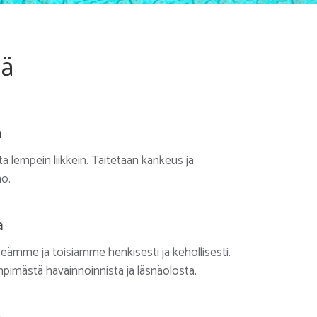
tä
a
tta lempein liikkein. Taitetaan kankeus ja
o.
a
seämme ja toisiamme henkisesti ja kehollisesti.
mpimästä havainnoinnista ja läsnäolosta.