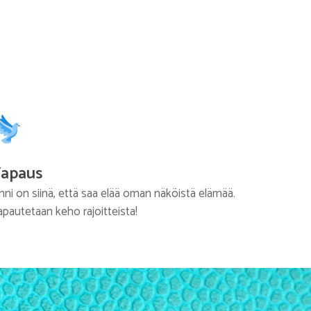
apaus
nni on siinä, että saa elää oman näköistä elämää.
apautetaan keho rajoitteista!