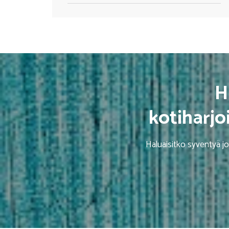
H
kotiharjo
Haluaisitko syventyä jo