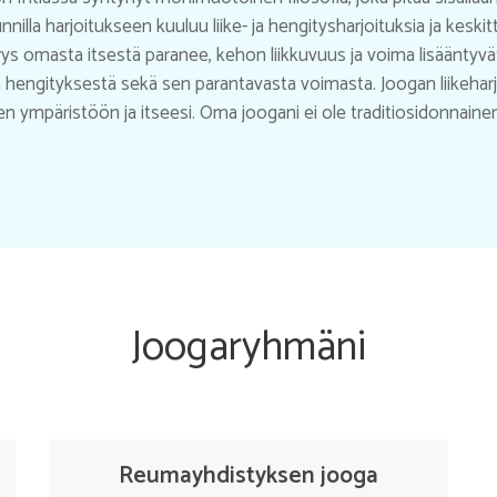
nnilla harjoitukseen kuuluu liike- ja hengitysharjoituksia ja keski
s omasta itsestä paranee, kehon liikkuvuus ja voima lisääntyvä
hengityksestä sekä sen parantavasta voimasta. Joogan liikeharj
n ympäristöön ja itseesi.
Oma joogani ei ole traditiosidonnaine
Joogaryhmäni
Reumayhdistyksen jooga