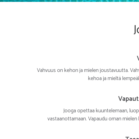
J
Vahvuus on kehon ja mielen joustavuutta. Vah
kehoa ja mieltä lempeäll
Vapaut
Jooga opettaa kuuntelemaan, luo
vastaanottamaan. Vapaudu oman mielen k