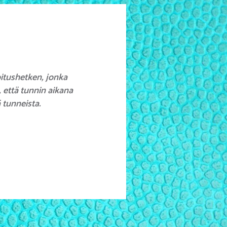
oitushetken, jonka
, että tunnin aikana
 tunneista.