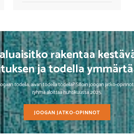
aluaisitko rakentaa kestäv
ituksen ja todella ymmärt
ogaan todella, aivan todella todella? Silloin joogan jatko-opinnot
ryhmä aloittaa huhtikuussa 2025.
JOOGAN JATKO-OPINNOT