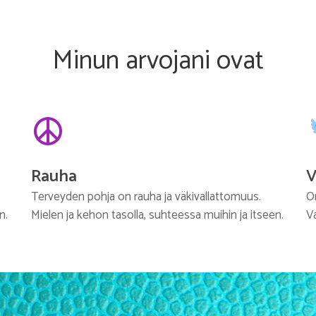
Minun arvojani ovat
Rauha
V
Terveyden pohja on rauha ja väkivallattomuus.
O
n.
Mielen ja kehon tasolla, suhteessa muihin ja itseen.
V