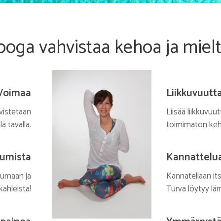
ooga vahvistaa kehoa ja miel
Voimaa
Liikkuvuutt
vistetaan
Liisää liikkuvuu
ä tavalla.
toimimaton keh
umista
Kannattelu
pumaan ja
Kannatellaan it
ahleista!
Turva löytyy lä