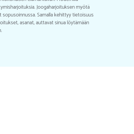
ttymisharjoituksia.
Joogaharjoituksen myötä
t sopusoinnussa. Samalla kehittyy tietoisuus
oitukset, asanat, auttavat sinua löytämään
n.