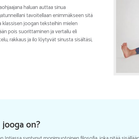
ogaohjaajana haluan auttaa sinua
gatunneillani tavoitellaan enimmäkseen sitä
aa klassisen joogan teksteihin mielen
n pois suorittaminen ja vertailu eli
u, rakkaus ja ilo löytyvät sinusta sisältäsi,
 jooga on?
n Intiassa syntynyt monimuotoinen filosofia, joka pitää sisällä