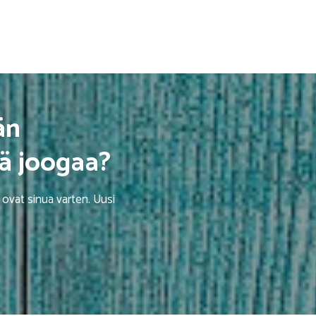
än
ää joogaa?
 ovat sinua varten. Uusi