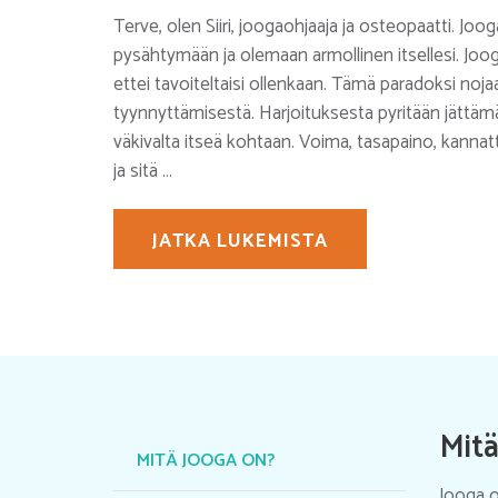
Terve, olen Siiri, joogaohjaaja ja osteopaatti. Jo
pysähtymään ja olemaan armollinen itsellesi. Joo
ettei tavoiteltaisi ollenkaan. Tämä paradoksi noj
tyynnyttämisestä. Harjoituksesta pyritään jättämää
väkivalta itseä kohtaan. Voima, tasapaino, kannattel
ja sitä …
JATKA LUKEMISTA
Mitä
MITÄ JOOGA ON?
Jooga o