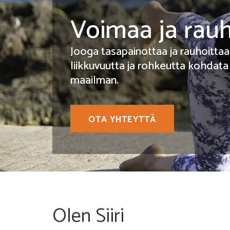
Voimaa ja rau
Jooga tasapainottaa ja rauhoittaa
liikkuvuutta ja rohkeutta kohdata
maailman.
OTA YHTEYTTÄ
Olen Siiri