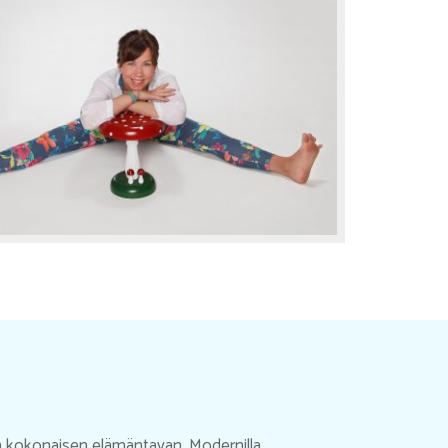
än kokonaisen elämäntavan. Modernilla