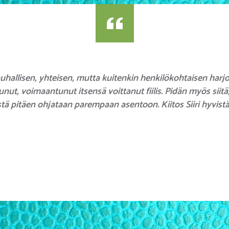
rauhallisen, yhteisen, mutta kuitenkin henkilökohtaisen harj
nut, voimaantunut itsensä voittanut fiilis. Pidän myös siitä
tä pitäen ohjataan parempaan asentoon. Kiitos Siiri hyvistä