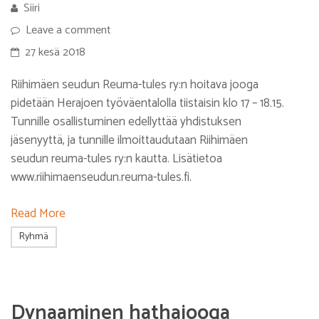
Siiri
Leave a comment
27 kesä 2018
Riihimäen seudun Reuma-tules ry:n hoitava jooga
pidetään Herajoen työväentalolla tiistaisin klo 17 – 18.15.
Tunnille osallistuminen edellyttää yhdistuksen
jäsenyyttä, ja tunnille ilmoittaudutaan Riihimäen
seudun reuma-tules ry:n kautta. Lisätietoa
www.riihimaenseudun.reuma-tules.fi.
Read More
Ryhmä
Dynaaminen hathajooga