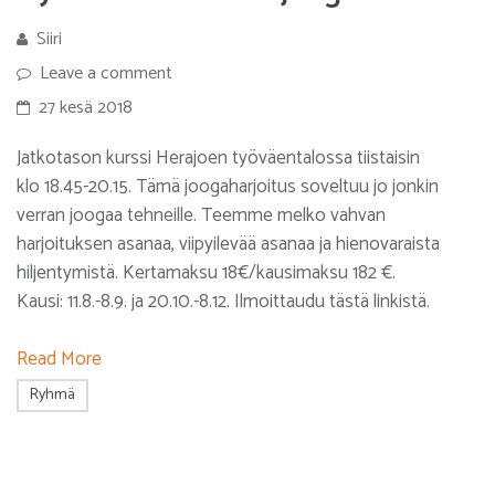
Siiri
Leave a comment
27 kesä 2018
Jatkotason kurssi Herajoen työväentalossa tiistaisin
klo 18.45-20.15. Tämä joogaharjoitus soveltuu jo jonkin
verran joogaa tehneille. Teemme melko vahvan
harjoituksen asanaa, viipyilevää asanaa ja hienovaraista
hiljentymistä. Kertamaksu 18€/kausimaksu 182 €.
Kausi: 11.8.-8.9. ja 20.10.-8.12. Ilmoittaudu tästä linkistä.
Read More
Ryhmä