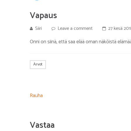
Vapaus
Siiri
Leave a comment
27 kesä 201
Onni on siinä, että saa elää oman näköistä elämää
Arvot
Artikkelien
Rauha
selaus
Vastaa