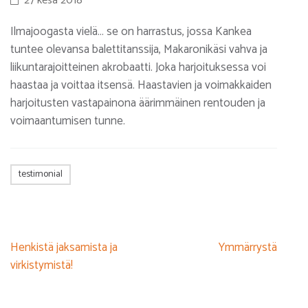
27 kesä 2018
Ilmajoogasta vielä… se on harrastus, jossa Kankea
tuntee olevansa balettitanssija, Makaronikäsi vahva ja
liikuntarajoitteinen akrobaatti. Joka harjoituksessa voi
haastaa ja voittaa itsensä. Haastavien ja voimakkaiden
harjoitusten vastapainona äärimmäinen rentouden ja
voimaantumisen tunne.
testimonial
Artikkelien
Henkistä jaksamista ja
Ymmärrystä
selaus
virkistymistä!