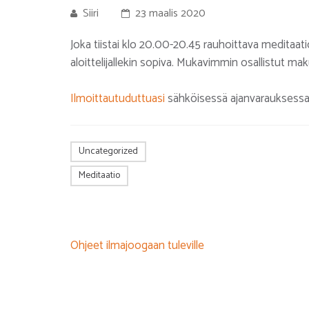
Siiri
23 maalis 2020
Joka tiistai klo 20.00-20.45 rauhoittava meditaatio
aloittelijallekin sopiva. Mukavimmin osallistut 
Ilmoittautuduttuasi
sähköisessä ajanvarauksessa s
Uncategorized
Meditaatio
Artikkelien
Ohjeet ilmajoogaan tuleville
selaus